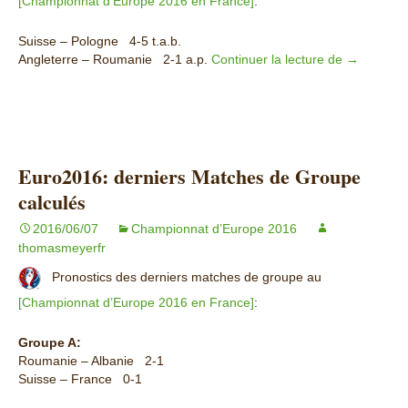
[Championnat d’Europe 2016 en France]
:
Suisse – Pologne 4-5 t.a.b.
Angleterre – Roumanie 2-1 a.p.
Continuer la lecture de
Euro2016: 
→
Euro2016: derniers Matches de Groupe
calculés
2016/06/07
Championnat d’Europe 2016
thomasmeyerfr
Pronostics des derniers matches de groupe au
[Championnat d’Europe 2016 en France]
:
Groupe A:
Roumanie – Albanie 2-1
Suisse – France 0-1