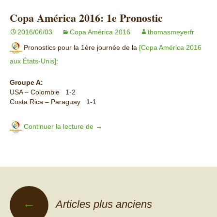
Copa América 2016: 1e Pronostic
2016/06/03
Copa América 2016
thomasmeyerfr
Pronostics pour la 1ère journée de la
[Copa América 2016
aux États-Unis]
:
Groupe A:
USA – Colombie 1-2
Costa Rica – Paraguay 1-1
Copa América 2016: 1e Pronostic
Continuer la lecture de
→
Navigation
←
Articles plus anciens
des