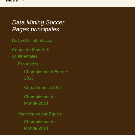
au
contenu
Data.Mining.Soccer
Pages principales
Da1a+Minin9=50ccer
Coupe du Monde &
continentales
Pronostics
Championnat d’Europe
2016
Copa América 2016
Championnat du
Monde 2014
Statistiques par Équipe
Championnat du
Monde 2014