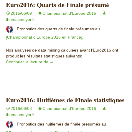
Euro2016: Quarts de Finale présumé
2016/06/09
Championnat d’Europe 2016
thomasmeyerfr
Pronostics des quarts de finale présumés au
[Championnat d’Europe 2016 en France]
.
Nos analyses de data mining calculées avant l’Euro2016 ont
produit les résultats statistiques suivants:
Continuer la lecture de
Euro2016: Quarts de Finale présumé
→
Euro2016: Huitièmes de Finale statistiques
2016/06/08
Championnat d’Europe 2016
thomasmeyerfr
Pronostics des huitièmes de finale présumés au