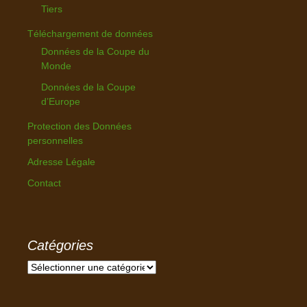
Tiers
Téléchargement de données
Données de la Coupe du
Monde
Données de la Coupe
d’Europe
Protection des Données
personnelles
Adresse Légale
Contact
Catégories
C
a
t