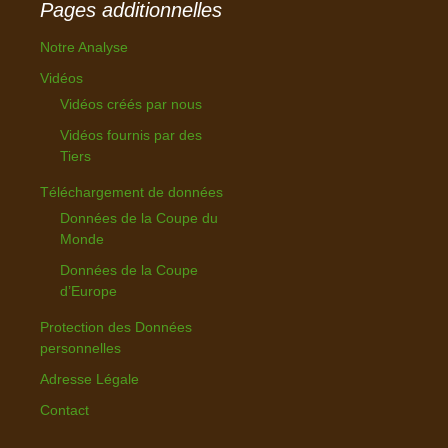
Pages additionnelles
Notre Analyse
Vidéos
Vidéos créés par nous
Vidéos fournis par des
Tiers
Téléchargement de données
Données de la Coupe du
Monde
Données de la Coupe
d’Europe
Protection des Données
personnelles
Adresse Légale
Contact