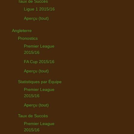
Taux de Succès
Ligue 1 2015/16
Aperçu (tout)
Angleterre
Pronostics
Premier League
2015/16
FA Cup 2015/16
Aperçu (tout)
Statistiques par Équipe
Premier League
2015/16
Aperçu (tout)
Taux de Succès
Premier League
2015/16