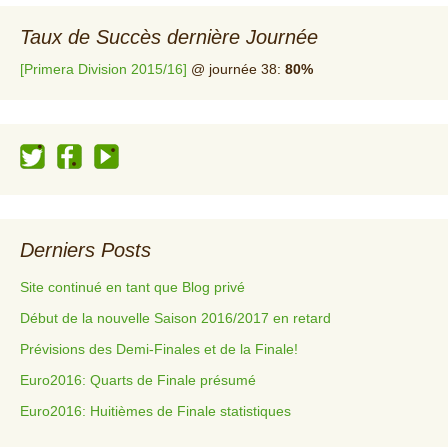
Taux de Succès dernière Journée
[Primera Division 2015/16]
@ journée 38:
80%
Derniers Posts
Site continué en tant que Blog privé
Début de la nouvelle Saison 2016/2017 en retard
Prévisions des Demi-Finales et de la Finale!
Euro2016: Quarts de Finale présumé
Euro2016: Huitièmes de Finale statistiques