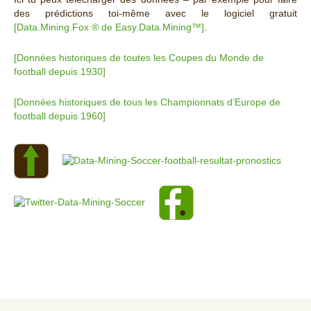
des prédictions toi-même avec le logiciel gratuit
[Data.Mining.Fox ® de Easy.Data.Mining™]
.
[Données historiques de toutes les Coupes du Monde de
football depuis 1930]
[Données historiques de tous les Championnats d’Europe de
football depuis 1960]