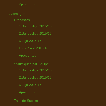
Aperçu (tout)
Allemagne
Pronostics
1.Bundesliga 2015/16
2.Bundesliga 2015/16
3.Liga 2015/16
DFB-Pokal 2015/16
Aperçu (tout)
Statistiques par Équipe
1.Bundesliga 2015/16
2.Bundesliga 2015/16
3.Liga 2015/16
Aperçu (tout)
Taux de Succès