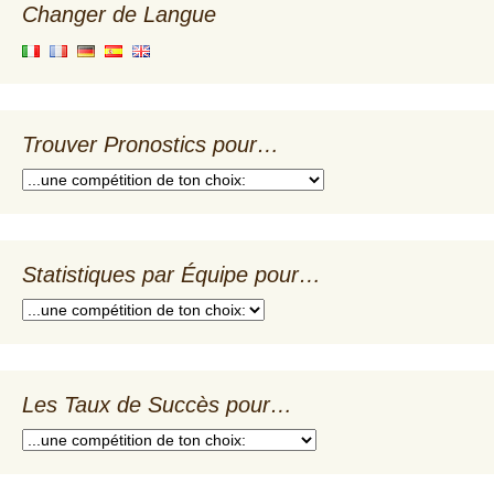
Changer de Langue
Trouver Pronostics pour…
Statistiques par Équipe pour…
Les Taux de Succès pour…