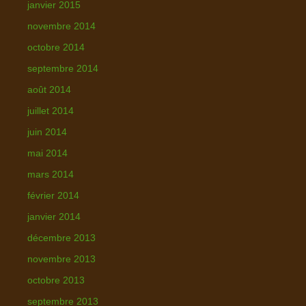
janvier 2015
novembre 2014
octobre 2014
septembre 2014
août 2014
juillet 2014
juin 2014
mai 2014
mars 2014
février 2014
janvier 2014
décembre 2013
novembre 2013
octobre 2013
septembre 2013