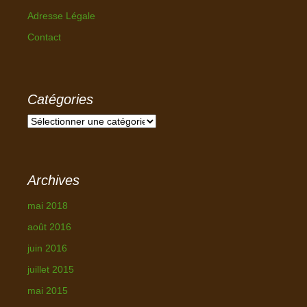
Adresse Légale
Contact
Catégories
C
a
t
é
Archives
g
o
mai 2018
r
i
août 2016
e
juin 2016
s
juillet 2015
mai 2015