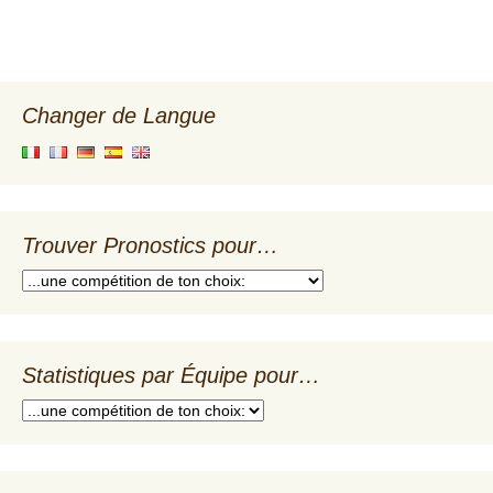
Changer de Langue
Trouver Pronostics pour…
Statistiques par Équipe pour…