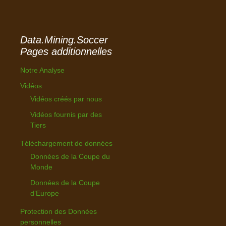
Data.Mining.Soccer
Pages additionnelles
Notre Analyse
Vidéos
Vidéos créés par nous
Vidéos fournis par des
Tiers
Téléchargement de données
Données de la Coupe du
Monde
Données de la Coupe
d’Europe
Protection des Données
personnelles