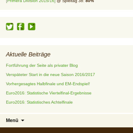
[Primera Division 2015/16]
@ Spieltag 38:
80%
Aktuelle Beiträge
Fortführung der Seite als privater Blog
Verspäteter Start in die neue Saison 2016/2017
Vorhergesagtes Halbfinale und EM-Endspiel!
Euro2016: Statistische Viertelfinal-Ergebnisse
Euro2016: Statistisches Achtelfinale
Zum
Menü
Inhalt
springen