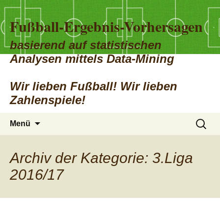
Fußball-Ergebnis-Vorhersagen
basierend auf statistischen
Analysen mittels Data-Mining
Wir lieben Fußball! Wir lieben
Zahlenspiele!
Zum
Suchen
Menü
Inhalt
nach:
springen
Archiv der Kategorie: 3.Liga
2016/17