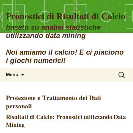
Pronostici di Risultati di Calcio
basato su analisi statistiche
utilizzando data mining
Noi amiamo il calcio! E ci piaciono
i giochi numerici!
Vai
Ricerca
Menu
al
per:
contenuto
Protezione e Trattamento dei Dati
personali
Risultati di Calcio: Pronostici utilizzando Data
Mining