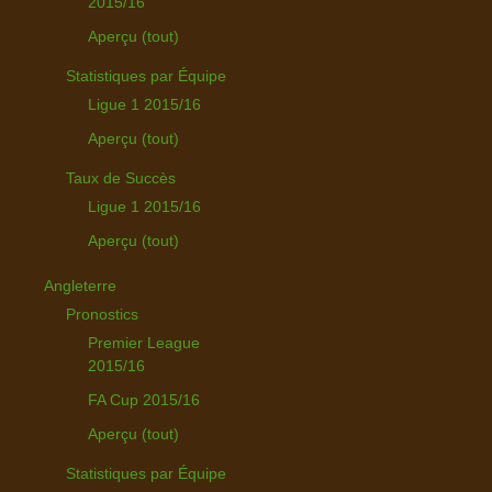
2015/16
Aperçu (tout)
Statistiques par Équipe
Ligue 1 2015/16
Aperçu (tout)
Taux de Succès
Ligue 1 2015/16
Aperçu (tout)
Angleterre
Pronostics
Premier League
2015/16
FA Cup 2015/16
Aperçu (tout)
Statistiques par Équipe