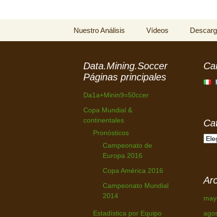
Saltar
Nuestro Análisis
Vídeos
Descarg
al
contenido
Data.Mining.Soccer
Ca
Páginas principales
Da1a+Minin9=50ccer
Copa Mundial &
continentales
Ca
Pronósticos
C
Campeonato de
a
Europa 2016
t
e
Copa América 2016
Ar
g
Campeonato Mundial
o
2014
may
r
í
Estadística por Equipo
ago