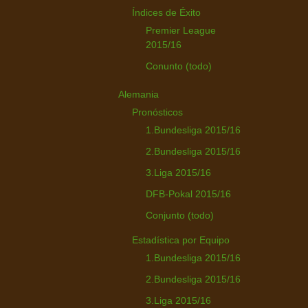
Índices de Éxito
Premier League
2015/16
Conunto (todo)
Alemania
Pronósticos
1.Bundesliga 2015/16
2.Bundesliga 2015/16
3.Liga 2015/16
DFB-Pokal 2015/16
Conjunto (todo)
Estadística por Equipo
1.Bundesliga 2015/16
2.Bundesliga 2015/16
3.Liga 2015/16