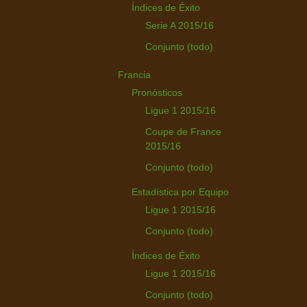
Índices de Éxito
Serie A 2015/16
Conjunto (todo)
Francia
Pronósticos
Ligue 1 2015/16
Coupe de France
2015/16
Conjunto (todo)
Estadística por Equipo
Ligue 1 2015/16
Conjunto (todo)
Índices de Éxito
Ligue 1 2015/16
Conjunto (todo)