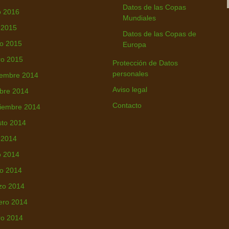
Datos de las Copas
o 2016
Mundiales
o 2015
Datos de las Copas de
o 2015
Europa
ro 2015
Protección de Datos
personales
iembre 2014
Aviso legal
bre 2014
Contacto
tiembre 2014
sto 2014
o 2014
o 2014
o 2014
zo 2014
ero 2014
ro 2014