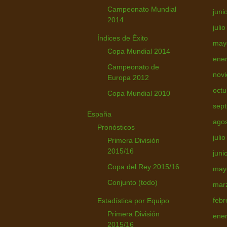
a
Campeonato Mundial
juni
s
2014
juli
Índices de Éxito
may
Copa Mundial 2014
ene
Campeonato de
nov
Europa 2012
octu
Copa Mundial 2010
sep
España
ago
Pronósticos
juli
Primera División
2015/16
juni
Copa del Rey 2015/16
may
Conjunto (todo)
mar
febr
Estadística por Equipo
Primera División
ene
2015/16