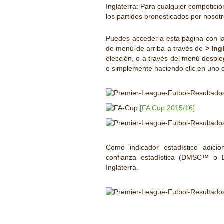
Inglaterra: Para cualquier competici
los partidos pronosticados por nosot
Puedes acceder a esta página con las
de menú de arriba a través de
> Ing
elección, o a través del menú desple
o simplemente haciendo clic en uno d
[FA Cup 2015/16]
Como indicador estadístico adici
confianza estadística (DMSC™ o 
Inglaterra.